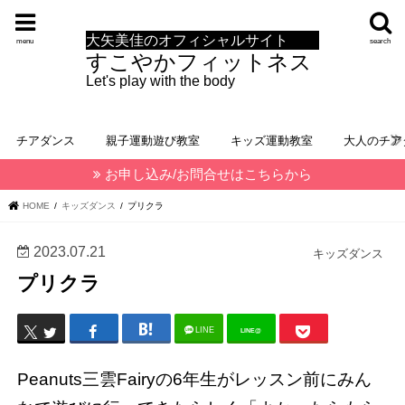
大矢美佳のオフィシャルサイト
menu
search
すこやかフィットネス
Let's play with the body
チアダンス
親子運動遊び教室
キッズ運動教室
大人のチア
お申し込み/お問合せはこちらから
HOME
キッズダンス
プリクラ
2023.07.21
キッズダンス
プリクラ
LINE
LINE@
Peanuts三雲Fairyの6年生がレッスン前にみん