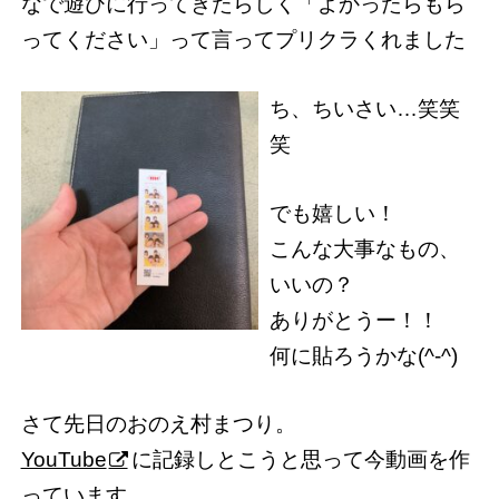
なで遊びに行ってきたらしく「よかったらもら
ってください」って言ってプリクラくれました
ち、ちいさい…笑笑
笑
でも嬉しい！
こんな大事なもの、
いいの？
ありがとうー！！
何に貼ろうかな(^-^)
さて先日のおのえ村まつり。
YouTube
に記録しとこうと思って今動画を作
っています。