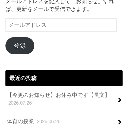
メールアドレスを記入して「お知らせ」すれ
ば、更新をメールで受信できます。
メ
ー
ル
ア
登録
ド
レ
ス
最近の投稿
【今更のお知らせ】お休み中です【長文】
2026.07.26
体育の授業
2026.06.26