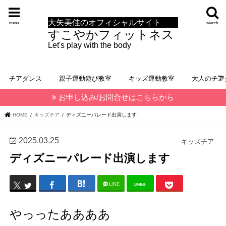
大矢美佳のオフィシャルサイト
menu
search
すこやかフィットネス
Let's play with the body
チアダンス
親子運動遊び教室
キッズ運動教室
大人のチア
お申し込み/お問合せはこちらから
HOME
キッズチア
ディズニーパレード出演します
2025.03.25
キッズチア
ディズニーパレード出演します
LINE
LINE@
やっったああああ