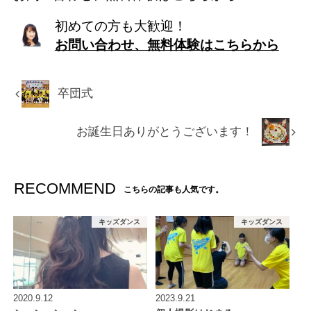
初めての方も大歓迎！
お問い合わせ、無料体験はこちらから
卒団式
お誕生日ありがとうございます！
RECOMMEND
こちらの記事も人気です。
キッズダンス
キッズダンス
2020.9.12
2023.9.21