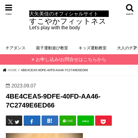
大矢美佳のオフィシャルサイト
menu
search
すこやかフィットネス
Let's play with the body
チアダンス
親子運動遊び教室
キッズ運動教室
大人のチア
お申し込み/お問合せはこちらから
HOME
4BE4CEA5-9DFE-40FD-AA46-7C2749E6ED66
2023.09.07
4BE4CEA5-9DFE-40FD-AA46-
7C2749E6ED66
LINE
LINE@