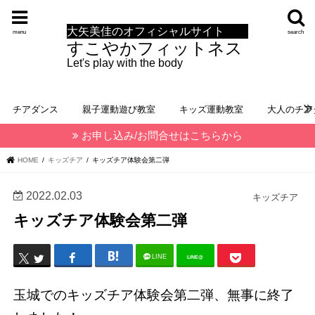
大矢美佳のオフィシャルサイト
menu
search
すこやかフィットネス
Let's play with the body
チアダンス
親子運動遊び教室
キッズ運動教室
大人のチア
お申し込み/お問合せはこちらから
HOME
キッズチア
キッズチア体験会第二弾
2022.02.03
キッズチア
キッズチア体験会第二弾
LINE
LINE@
玉城でのキッズチア体験会第二弾、無事に終了