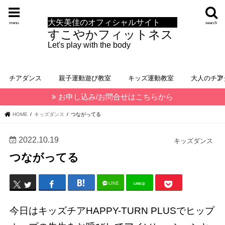
大矢美佳のオフィシャルサイト
menu
search
すこやかフィットネス
Let's play with the body
チアダンス
親子運動遊び教室
キッズ運動教室
大人のチア
お申し込み/お問合せはこちらから
HOME
キッズダンス
つながってる
2022.10.19
キッズダンス
つながってる
LINE
LINE@
今日はキッズチアHAPPY-TURN PLUSでヒップ