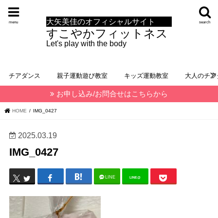
大矢美佳のオフィシャルサイト
menu
search
すこやかフィットネス
Let's play with the body
チアダンス
親子運動遊び教室
キッズ運動教室
大人のチア
お申し込み/お問合せはこちらから
HOME
IMG_0427
2025.03.19
IMG_0427
LINE
LINE@