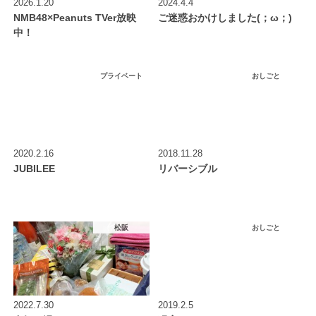
2026.1.20
2024.4.4
NMB48×Peanuts TVer放映
ご迷惑おかけしました(；ω；)
中！
プライベート
おしごと
2020.2.16
2018.11.28
JUBILEE
リバーシブル
松阪
おしごと
2022.7.30
2019.2.5