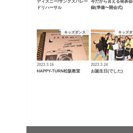
ディズニー/サンクスパレー
今だから言える発表会
ドリハーサル
録(準備〜開会式)
キッズダンス
キッズダ
2023.3.16
2023.3.24
HAPPY-TURN松阪教室
お誕生日(でした)