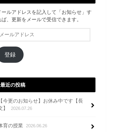
メールアドレスを記入して「お知らせ」す
れば、更新をメールで受信できます。
メ
ー
ル
ア
登録
ド
レ
ス
最近の投稿
【今更のお知らせ】お休み中です【長
文】
2026.07.26
体育の授業
2026.06.26