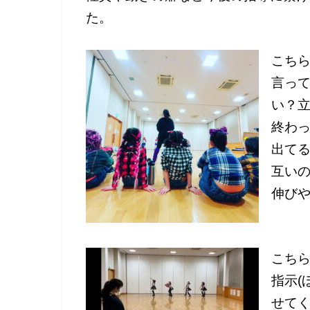
た。
こち
言っ
い？立
終わ
出て
互い
伸び
こち
指示(
せて