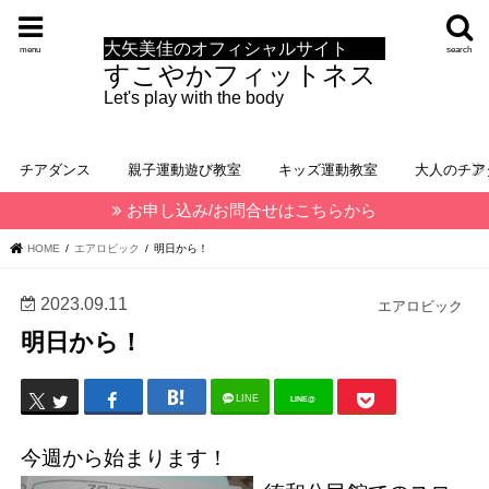
大矢美佳のオフィシャルサイト
menu
search
すこやかフィットネス
Let's play with the body
チアダンス
親子運動遊び教室
キッズ運動教室
大人のチア
お申し込み/お問合せはこちらから
HOME
エアロビック
明日から！
2023.09.11
エアロビック
明日から！
LINE
LINE@
今週から始まります！