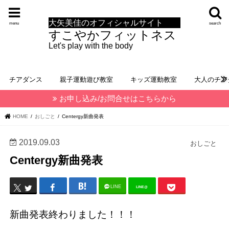
大矢美佳のオフィシャルサイト
menu
search
すこやかフィットネス
Let's play with the body
チアダンス
親子運動遊び教室
キッズ運動教室
大人のチア
お申し込み/お問合せはこちらから
HOME
おしごと
Centergy新曲発表
2019.09.03
おしごと
Centergy新曲発表
LINE
LINE@
新曲発表終わりました！！！