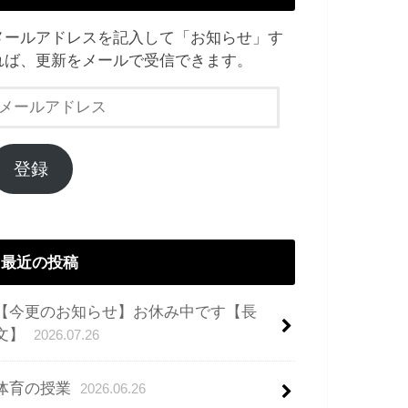
メールアドレスを記入して「お知らせ」す
れば、更新をメールで受信できます。
メ
ー
ル
ア
登録
ド
レ
ス
最近の投稿
【今更のお知らせ】お休み中です【長
文】
2026.07.26
体育の授業
2026.06.26