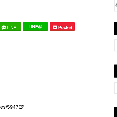
LINE@
Pocket
LINE
ves/5947