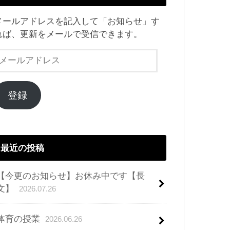
メールアドレスを記入して「お知らせ」す
れば、更新をメールで受信できます。
メ
ー
ル
ア
登録
ド
レ
ス
最近の投稿
【今更のお知らせ】お休み中です【長
文】
2026.07.26
体育の授業
2026.06.26