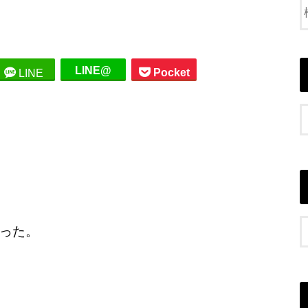
LINE@
Pocket
LINE
った。