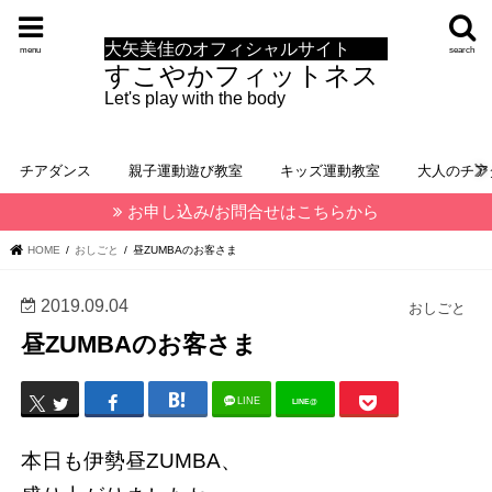
大矢美佳のオフィシャルサイト
menu
search
すこやかフィットネス
Let's play with the body
チアダンス
親子運動遊び教室
キッズ運動教室
大人のチア
お申し込み/お問合せはこちらから
HOME
おしごと
昼ZUMBAのお客さま
2019.09.04
おしごと
昼ZUMBAのお客さま
LINE
LINE@
本日も伊勢昼ZUMBA、