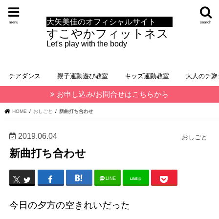
大矢美佳のオフィシャルサイト
menu
search
すこやかフィットネス
Let's play with the body
チアダンス
親子運動遊び教室
キッズ運動教室
大人のチア
お申し込み/お問合せはこちらから
HOME
おしごと
新曲打ち合わせ
2019.06.04
おしごと
新曲打ち合わせ
LINE
LINE@
今日の夕方の空きれいだった