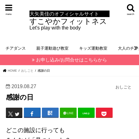
大矢美佳のオフィシャルサイト
menu
search
すこやかフィットネス
Let's play with the body
チアダンス
親子運動遊び教室
キッズ運動教室
大人のチア
お申し込み/お問合せはこちらから
HOME
おしごと
感謝の日
2019.08.27
おしごと
感謝の日
LINE
LINE@
どこの施設に行っても