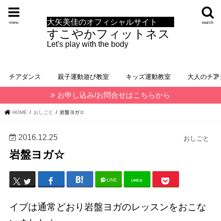
大矢美佳のオフィシャルサイト
menu
search
すこやかフィットネス
Let's play with the body
チアダンス
親子運動遊び教室
キッズ運動教室
大人のチア
お申し込み/お問合せはこちらから
HOME
おしごと
岩盤ヨガ☆
2016.12.25
おしごと
岩盤ヨガ☆
LINE
LINE@
イブは通常どおり岩盤ヨガのレッスンをおこな