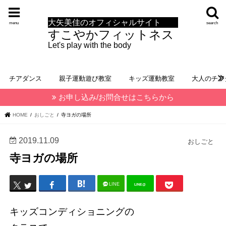
大矢美佳のオフィシャルサイト
menu
search
すこやかフィットネス
Let's play with the body
チアダンス
親子運動遊び教室
キッズ運動教室
大人のチア
お申し込み/お問合せはこちらから
HOME
おしごと
寺ヨガの場所
2019.11.09
おしごと
寺ヨガの場所
LINE
LINE@
キッズコンディショニングの