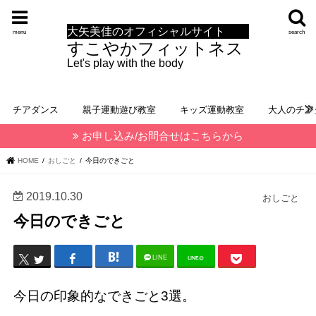
大矢美佳のオフィシャルサイト
menu
search
すこやかフィットネス
Let's play with the body
チアダンス
親子運動遊び教室
キッズ運動教室
大人のチア
お申し込み/お問合せはこちらから
HOME
おしごと
今日のできごと
2019.10.30
おしごと
今日のできごと
LINE
LINE@
今日の印象的なできごと3選。