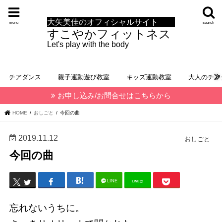
大矢美佳のオフィシャルサイト
menu
search
すこやかフィットネス
Let's play with the body
チアダンス
親子運動遊び教室
キッズ運動教室
大人のチア
お申し込み/お問合せはこちらから
HOME
おしごと
今回の曲
2019.11.12
おしごと
今回の曲
LINE
LINE@
忘れないうちに。