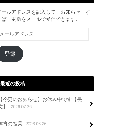
メールアドレスを記入して「お知らせ」す
れば、更新をメールで受信できます。
メ
ー
ル
ア
登録
ド
レ
ス
最近の投稿
【今更のお知らせ】お休み中です【長
文】
2026.07.26
体育の授業
2026.06.26