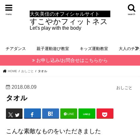
大矢美佳のオフィシャルサイト
menu
search
すこやかフィットネス
Let's play with the body
チアダンス
親子運動遊び教室
キッズ運動教室
大人のチア
お申し込み/お問合せはこちらから
HOME
おしごと
タオル
2018.08.09
おしごと
タオル
LINE
LINE@
こんな素敵なものをいただきました