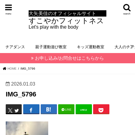
大矢美佳のオフィシャルサイト
menu
search
すこやかフィットネス
Let's play with the body
チアダンス
親子運動遊び教室
キッズ運動教室
大人のチア
お申し込み/お問合せはこちらから
HOME
IMG_5796
2026.01.03
IMG_5796
LINE
LINE@