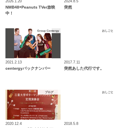
2026.1.20
2024.8.5
NMB48×Peanuts TVer放映
突然
中！
Group Centergy
おしごと
2021.2.13
2017.7.11
centergyバックナンバー
突然あした代行です。
ブログ
おしごと
2020.12.4
2018.5.8