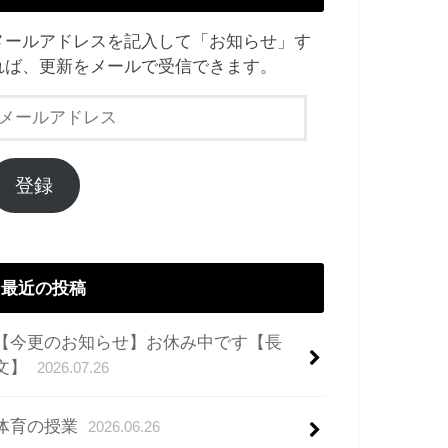
メールアドレスを記入して「お知らせ」す
れば、更新をメールで受信できます。
メ
ー
ル
ア
登録
ド
レ
ス
最近の投稿
【今更のお知らせ】お休み中です【長
文】
2026.07.26
体育の授業
2026.06.26