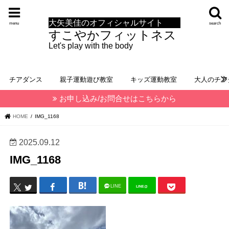
大矢美佳のオフィシャルサイト
menu
search
すこやかフィットネス
Let's play with the body
チアダンス
親子運動遊び教室
キッズ運動教室
大人のチア
お申し込み/お問合せはこちらから
HOME
IMG_1168
2025.09.12
IMG_1168
LINE
LINE@