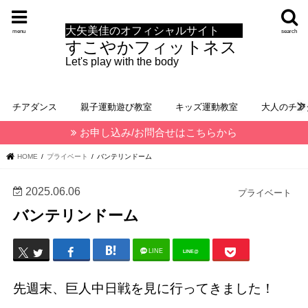
大矢美佳のオフィシャルサイト
menu
search
すこやかフィットネス
Let's play with the body
チアダンス
親子運動遊び教室
キッズ運動教室
大人のチア
お申し込み/お問合せはこちらから
HOME
プライベート
バンテリンドーム
2025.06.06
プライベート
バンテリンドーム
LINE
LINE@
先週末、巨人中日戦を見に行ってきました！