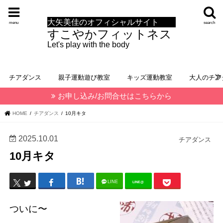
大矢美佳のオフィシャルサイト
menu
search
すこやかフィットネス
Let's play with the body
チアダンス
親子運動遊び教室
キッズ運動教室
大人のチア
お申し込み/お問合せはこちらから
HOME
チアダンス
10月キタ
2025.10.01
チアダンス
10月キタ
LINE
LINE@
ついに〜