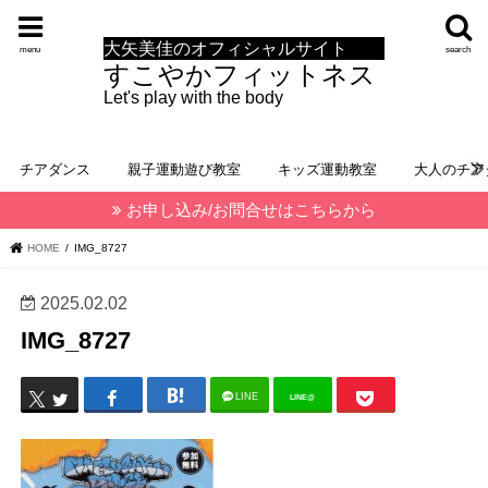
大矢美佳のオフィシャルサイト
menu
search
すこやかフィットネス
Let's play with the body
チアダンス
親子運動遊び教室
キッズ運動教室
大人のチア
お申し込み/お問合せはこちらから
HOME
IMG_8727
2025.02.02
IMG_8727
LINE
LINE@