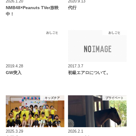
2026.1.20
2020.9.13
NMB48×Peanuts TVer放映
代行
中！
おしごと
おしごと
2019.4.28
2017.3.7
GW突入
初級エアロについて。
キッズチア
プライベート
2025.3.29
2026.2.1