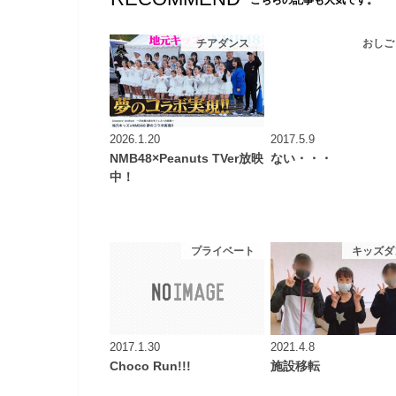
こちらの記事も人気です。
チアダンス
おしご
2026.1.20
2017.5.9
NMB48×Peanuts TVer放映
ない・・・
中！
プライベート
キッズダ
2017.1.30
2021.4.8
Choco Run!!!
施設移転